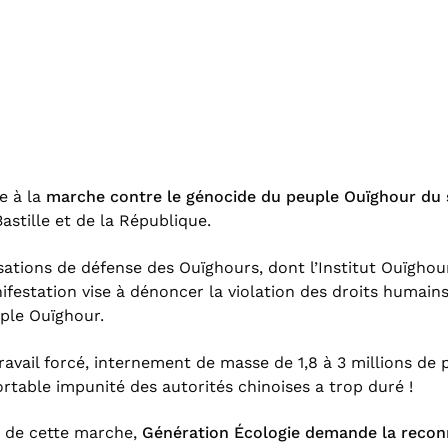
e à la
marche contre le génocide du peuple Ouïghour du 
Bastille et de la République.
isations de défense des Ouïghours, dont l’Institut Ouïgho
ifestation vise à dénoncer la violation des droits humain
uple Ouïghour.
 travail forcé, internement de masse de 1,8 à 3 millions de
ortable impunité des autorités chinoises a trop duré !
s de cette marche,
Génération Écologie demande la reconn