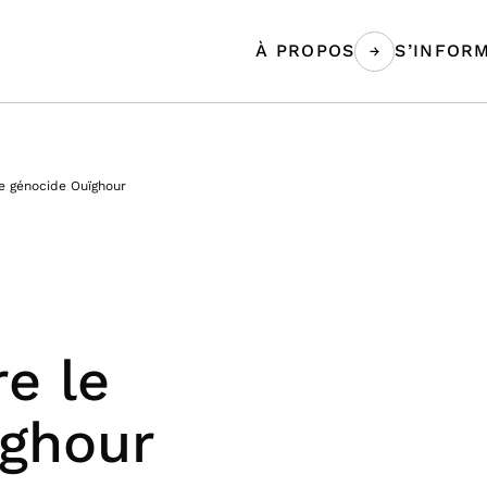
À PROPOS
S’INFOR
e génocide Ouïghour
e le
ïghour