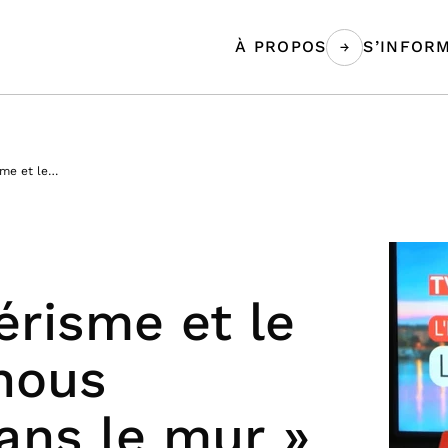
À PROPOS
S’INFOR
sme et le…
risme et le
 nous
ns le mur »