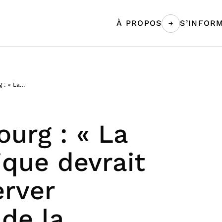
À PROPOS
S’INFOR
 : « La…
urg : « La
tique devrait
erver
 de la