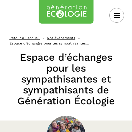
 au contenu
Retour à l'accueil
Nos évènements
Espace d’échanges pour les sympathisantes…
Espace d’échanges
pour les
sympathisantes et
sympathisants de
Génération Écologie