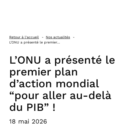
 au contenu
Retour à l'accueil
Nos actualités
L’ONU a présenté le premier…
L’ONU a présenté le
premier plan
d’action mondial
“pour aller au‑delà
du PIB” !
18 mai 2026